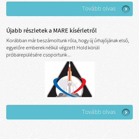
Tovább olvas
Újabb részletek a MARE kísérletről
Korábban már beszámoltunk róla, hogy új űrhajójának első,
egyelőre emberek nélkül végzett Hold körüli
próbarepülésére csoportunk ...
Tovább olvas