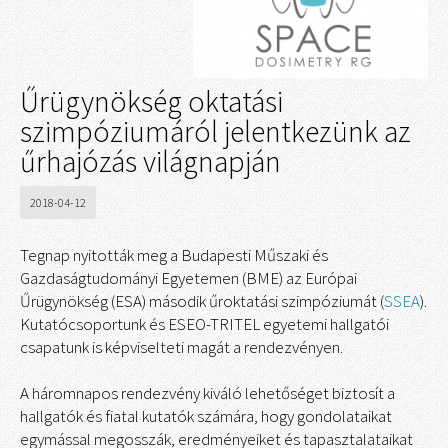
Űrügynökség oktatási
szimpóziumáról jelentkezünk az
űrhajózás világnapján
2018-04-12
Tegnap nyitották meg a Budapesti Műszaki és
Gazdaságtudományi Egyetemen (BME) az Európai
Űrügynökség (ESA) második űroktatási szimpóziumát (
SSEA
).
Kutatócsoportunk és ESEO-TRITEL egyetemi hallgatói
csapatunk is képviselteti magát a rendezvényen.
A háromnapos rendezvény kiváló lehetőséget biztosít a
hallgatók és fiatal kutatók számára, hogy gondolataikat
egymással megosszák, eredményeiket és tapasztalataikat