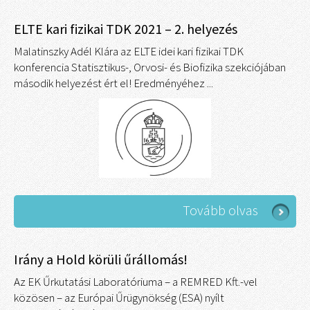
ELTE kari fizikai TDK 2021 – 2. helyezés
Malatinszky Adél Klára az ELTE idei kari fizikai TDK
konferencia Statisztikus-, Orvosi- és Biofizika szekciójában
második helyezést ért el! Eredményéhez ...
Tovább olvas
Irány a Hold körüli űrállomás!
Az EK Űrkutatási Laboratóriuma – a REMRED Kft.-vel
közösen – az Európai Űrügynökség (ESA) nyílt