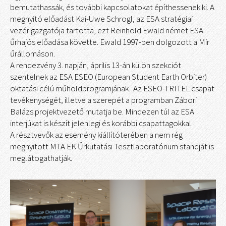
bemutathassák, és további kapcsolatokat építhessenek ki. A
megnyitó előadást Kai-Uwe Schrogl, az ESA stratégiai
vezérigazgatója tartotta, ezt Reinhold Ewald német ESA
űrhajós előadása követte. Ewald 1997-ben dolgozott a Mir
űrállomáson.
A rendezvény 3. napján, április 13-án külön szekciót
szentelnek az ESA ESEO (European Student Earth Orbiter)
oktatási célú műholdprogramjának. Az ESEO-TRITEL csapat
tevékenységét, illetve a szerepét a programban Zábori
Balázs projektvezető mutatja be. Mindezen túl az ESA
interjúkat is készít jelenlegi és korábbi csapattagokkal.
A résztvevők az esemény kiállítóterében a nem rég
megnyitott MTA EK Űrkutatási Tesztlaboratórium standját is
meglátogathatják.