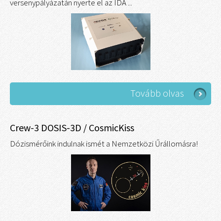
versenypályázatán nyerte el az IDA ...
Tovább olvas
Crew-3 DOSIS-3D / CosmicKiss
Dózismérőink indulnak ismét a Nemzetközi Űrállomásra!